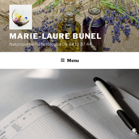
Aller
au
contenu
principal
MARIE-LAURE BUNEL
Naturopathe-Réflexologue 06 84 19 37 44
Menu