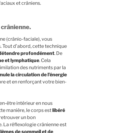
faciaux et crâniens.
e crânienne.
ne (crânio-faciale), vous
 Tout d’abord, cette technique
détendre profondément
. De
ine et lymphatique
. Cela
similation des nutriments par la
mule la circulation de l’énergie
bre et en renforçant votre bien-
n-être intérieur en nous
te manière, le corps est
libéré
 retrouver un bon
 La réflexologie crânienne est
blèmes de sommeil et de