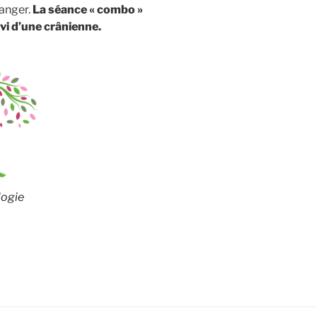
ranger.
La séance « combo »
ivi d’une crânienne.
logie