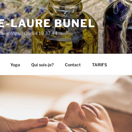
E-LAURE BUNEL
flexologue 06 84 19 37 44
Yoga
Qui suis-je?
Contact
TARIFS